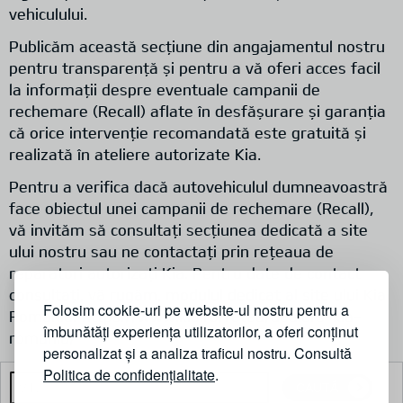
vehiculului.
Publicăm această secțiune din angajamentul nostru
pentru transparență și pentru a vă oferi acces facil
la informații despre eventuale campanii de
rechemare (Recall) aflate în desfășurare și garanția
că orice intervenție recomandată este gratuită și
realizată în ateliere autorizate Kia.
Pentru a verifica dacă autovehiculul dumneavoastră
face obiectul unei campanii de rechemare (Recall),
vă invităm să consultați secțiunea dedicată a site
ului nostru sau ne contactați prin rețeaua de
reparatori autorizați Kia. Pentru date de contact
consultați, vă rugăm, modulul dedicat al site ului Kia
Folosim cookie-uri pe website-ul nostru pentru a
România:
https://www.kia.ro/retea/dealers-kia-
îmbunătăți experiența utilizatorilor, a oferi conținut
romania/
personalizat și a analiza traficul nostru. Consultă
Politica de confidențialitate
.
CAUTĂ