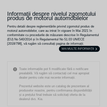
Informații despre nivelul zgomotului
produs de motorul automobilelor
Pentru detalii despre reglementările privind zgomotul produs de
motorul automobilelor, care au intrat în vigoare în Mai 2021 în
conformitate cu procedurile de măsurare descrise în Regulamentul
(EU) No 540/2014 și în Regulamentul No 51.03 UN/ECE
[2018/798], vă rugăm să consultați pagina de informații.
MAI MULTE INFORMAȚII
Toate informațiile pot fi modificate fără o notificare
prealabilă. Vă rugăm să contactați cel mai apropiat
dealer pentru cele mai recente informații.
Prezentul website este un catalog de prezentare al
produselor noastre, pentru confirmarea disponibilității
și a prețului final trebuie să solicitați oferta de la
dealerul dvs. Kia.