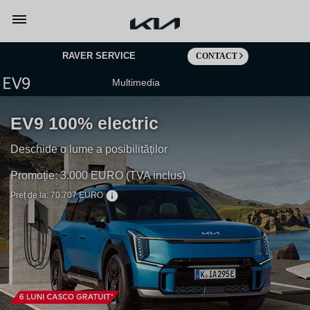
Mergi la continut
RAVER SERVICE
CONTACT
Multimedia
EV9 100% electric
Deschide o lume a posibilităților
Promoție: 3.000 EURO (TVA inclus)
Preț de la: 70.707 EURO