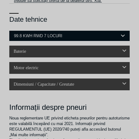
trebuie să solicitați oferta de la dealerul dvs. Kia.
Date tehnice
99.8 KWH RWD 7 LOCURI
Baterie
Motor electric
Dimensiuni / Capacitate / Greutate
Informații despre pneuri
Noua reglementare UE privind eticheta pneurilor pentru autoturisme
este valabilă începând cu mai 2021. Informații privind
REGULAMENTUL (UE) 2020/740 puteți afla accesând butonul
„Mai multe informații”.