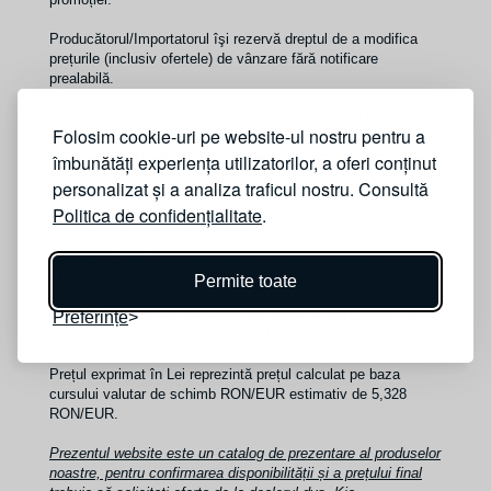
Producătorul/Importatorul îşi rezervă dreptul de a modifica
prețurile (inclusiv ofertele) de vânzare fără notificare
prealabilă.
La preţul final de vânzare, se va adăuga pachetul legislativ
Folosim cookie-uri pe website-ul nostru pentru a
obligatoriu conform ORD. 2218/2005 în valoare de 240 LEI
(TVA inclus). Pachetul este compus din trusă medicală,
îmbunătăți experiența utilizatorilor, a oferi conținut
triunghi reflectorizant şi extinctor.
personalizat și a analiza traficul nostru. Consultă
Politica de confidențialitate
.
Plata se va face în RON la cursul de vânzare ING BANK din
ziua efectuării plăţii, disponibil la adresa https://ing.ro/curs-
valutar-pj - curs valutar standard aplicabil persoanelor juridice
/ ING Vinde.
Permite toate
*Prețuri în euro recomandate de către Importatorul Kia
Preferințe
Romauto
, valabile începând cu 19 ianuarie 2024
.
Prețul exprimat în Lei reprezintă prețul calculat pe baza
cursului valutar de schimb RON/EUR estimativ de 5,328
RON/EUR.
Prezentul website este un catalog de prezentare al produselor
noastre, pentru confirmarea disponibilității și a prețului final