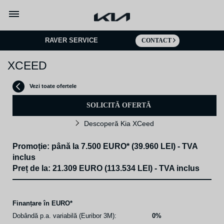
Mergi la continut
RAVER SERVICE
CONTACT
XCEED
Vezi toate ofertele
SOLICITĂ OFERTĂ
Descoperă Kia XCeed
Promoție: până la 7.500 EURO* (39.960 LEI) - TVA
inclus
Preț de la: 21.309 EURO (113.534 LEI) - TVA inclus
Finanțare în EURO*
Dobândă p.a. variabilă (Euribor 3M):
0%