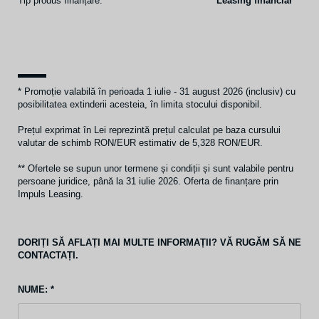
Tip produs finanțare:
Leasing financiar
* Promoție valabilă în perioada 1 iulie - 31 august 2026 (inclusiv) cu
posibilitatea extinderii acesteia, în limita stocului disponibil.
Prețul exprimat în Lei reprezintă prețul calculat pe baza cursului
valutar de schimb RON/EUR estimativ de 5,328 RON/EUR.
** Ofertele se supun unor termene și condiții și sunt valabile pentru
persoane juridice, până la 31 iulie 2026. Oferta de finanțare prin
Impuls Leasing.
DORIȚI SĂ AFLAȚI MAI MULTE INFORMAȚII? VĂ RUGĂM SĂ NE
CONTACTAȚI.
NUME: *