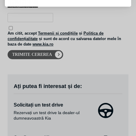
Am citit, accept
Termenii și condițiile
și
Politica de
confidențialitate
și sunt de acord cu salvarea datelor mele în
baza de date
www.kia.ro
TRIMITE CEREREA
Ați putea fi interesat și de:
Solicitați un test drive
Rezervați un test drive la dealer-ul
dumneavoastră Kia